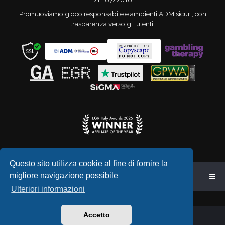
Promuoviamo gioco responsabile e ambienti ADM sicuri, con
trasparenza verso gli utenti.
Questo sito utilizza cookie al fine di fornire la
migliore navigazione possibile
Indice
Ulteriori informazioni
Accetto