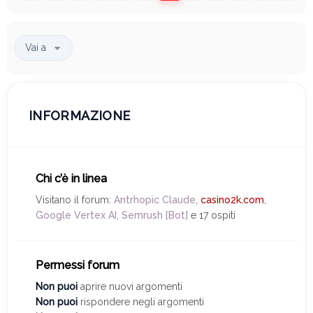
Vai a
INFORMAZIONE
Chi c’è in linea
Visitano il forum:
Antrhopic Claude
,
casino2k.com
,
Google Vertex AI
,
Semrush [Bot]
e 17 ospiti
Permessi forum
Non puoi
aprire nuovi argomenti
Non puoi
rispondere negli argomenti