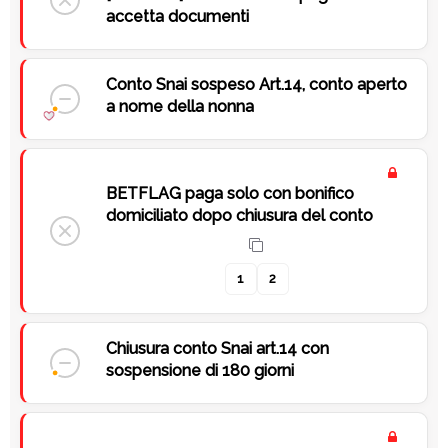
accetta documenti
Conto Snai sospeso Art.14, conto aperto
a nome della nonna
BETFLAG paga solo con bonifico
domiciliato dopo chiusura del conto
1
2
Chiusura conto Snai art.14 con
sospensione di 180 giorni