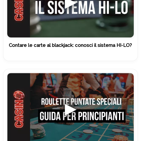
Contare le carte al blackjack: conosci il sistema HI-LO?