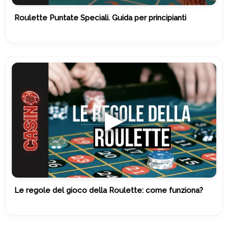
Roulette Puntate Speciali. Guida per principianti
Le regole del gioco della Roulette: come funziona?