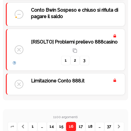
Conto Bwin Sospeso e chiuso si rifiuta di
pagare il saldo
[RISOLTO] Problemi prelievo 888casino
1
2
3
Limitazione Conto 888.it
1100 argomenti
Pagina
Precedente
16
di
37
Prossimo
1
14
15
16
17
18
37
…
…