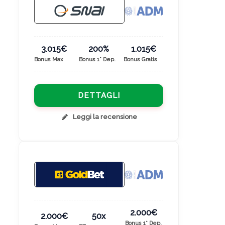
3.015€
200%
1.015€
Bonus Max
Bonus 1° Dep.
Bonus Gratis
DETTAGLI
Leggi la recensione
2.000€
2.000€
50x
Bonus 1° Dep.