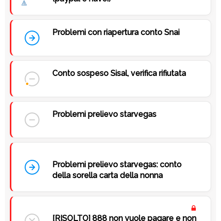
Problemi con riapertura conto Snai
Conto sospeso Sisal, verifica rifiutata
Problemi prelievo starvegas
Problemi prelievo starvegas: conto
della sorella carta della nonna
[RISOLTO] 888 non vuole pagare e non